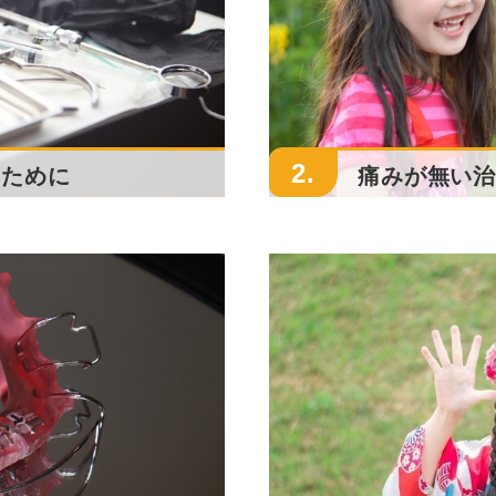
2.
いために
痛みが無い