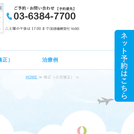
ク
矯正）
治療例
HOME
≫ 矯正（小児矯正） ≫