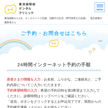
池袋 東池袋駅前デンタルクリニック
東池袋駅から1分、キッズスペース完備、治療中の託児（専門保育士の在籍）、地元密着の
歯医者さん
ホーム
ご予約・お問合せはこちら
院長挨拶
インプラント
矯正（小児矯正）
24時間インターネット予約の手順
治療例
患者さまの情報を入力
：お名前、ふりがな、ご連絡先と、ご予
約内容についてご入力いただきます。
予約希望時間の入力
：希望の予約日時を第3希望まで入力して
ください。診療時間はトップページをご確認ください。
「送信」ボタンをクリックするとお申込完了です。医院からの
予約確定連絡（メール）をお待ちください。